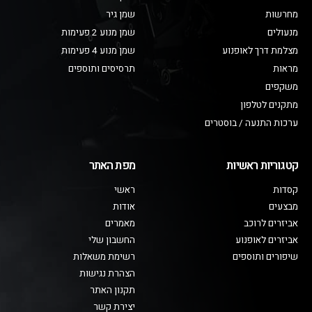
מחרשות
שמן גיר
מנעולים
שמן מנוע 2 פעימות
מצלמת דרך לאופנוע
שמן מנוע 4 פעימות
מראות
תרסיסים ותוספים
משקפים
מתקנים לטלפון
ערכות התנעה / בוסטרים
קטגוריות ראשיות
מפת האתר
קסדות
ראשי
מבצעים
אודות
אביזרים לרוכב
מאמרים
אביזרים לאופנוע
החשבון שלי
שיפורים ותוספים
רשימת משאלות
הצהרת נגישות
תקנון האתר
יצירת קשר