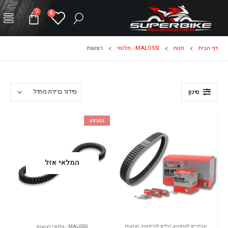
0
0
דף הבית
חנות
MALOSSI - מלוסי
רצועות
סינון
במבצע
המלאי אזל
אביזרים לאופנוע
,
רולים לוריאטור
,
רצועות
MALOSSI - מלוסי
,
רצועות