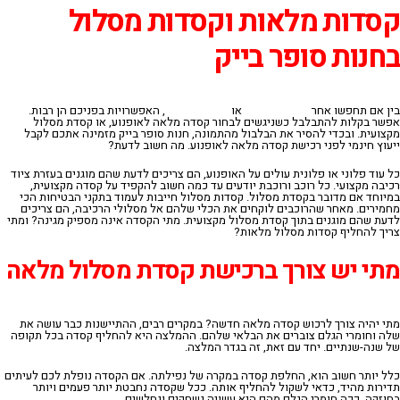
קסדות מלאות וקסדות מסלול
בחנות סופר בייק
בין אם תחפשו אחר
קסדות מלאות
או
קסדות מסלול
, האפשרויות בפניכם הן רבות.
אפשר בקלות להתבלבל כשניגשים לבחור קסדה מלאה לאופנוע, או קסדת מסלול
מקצועית. ובכדי להסיר את הבלבול מהתמונה, חנות סופר בייק מזמינה אתכם לקבל
ייעוץ חינמי לפני רכישת קסדה מלאה לאופנוע. מה חשוב לדעת?
כל עוד פלוני או פלונית עולים על האופנוע, הם צריכים לדעת שהם מוגנים בעזרת ציוד
רכיבה מקצועי. כל רוכב ורוכבת יודעים עד כמה חשוב להקפיד על קסדה מקצועית,
במיוחד אם מדובר בקסדת מסלול. קסדות מסלול חייבות לעמוד בתקני הבטיחות הכי
מחמירים. מאחר שהרוכבים לוקחים את הכלי שלהם אל מסלולי הרכיבה, הם צריכים
לדעת שהם מוגנים בתוך קסדת מסלול מקצועית. מתי הקסדה אינה מספיק מגינה? ומתי
צריך להחליף קסדות מסלול מלאות?
מתי יש צורך ברכישת קסדת מסלול מלאה
מתי יהיה צורך לרכוש קסדה מלאה חדשה? במקרים רבים, ההתיישנות כבר עושה את
שלה וחומרי הגלם צוברים את הבלאי שלהם. ההמלצה היא להחליף קסדה בכל תקופה
של שנה-שנתיים. יחד עם זאת, זה בגדר המלצה.
כלל יותר חשוב הוא, החלפת קסדה במקרה של נפילתה. אם הקסדה נופלת לכם לעיתים
תדירות מהיד, כדאי לשקול להחליף אותה. ככל שקסדה נחבטת יותר פעמים ויותר
בחוזקה, ככה חומרי הגלם מהם היא עשויה נשחקים ונחלשים.