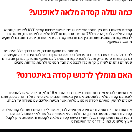
כמה עולה קסדה מלאה לאופנוע?
קסדות מלאות נעות בין טווחי מחירים שונים. אפשר לרכוש קסדת KYT לאופנוע, שהיא
קסדה מלאה לרוב, החל מ 750 ₪. יחד עם קסדות KYT מלאות לאופנועים, אפשר גם
לרכוש קסדות מותגים שונות. בין אם תרכשו קסדה כזו או אחרת, יהיה חשוב גם להשקיע
מחשבה במשקף.
קסדות מלאות לקטנועים ואופנועים
מגיעות עם משקף מורכב, אותו בדרך כלל יהיה ניתן
לפרק ולהרכיב בעת הצורך. בסופו של דבר, את המשקף כדאי להתאים בצורה מקצועית
גם כן. בחנות סופר בייק תוכלו למצוא קסדות מסלול עם משקף מתפרק, כמו כן עם בדים
פנימיים ניתנים לפירוק. כך תוכלו לכבס את הבד הפנימי ולהנות מריחות טובים.
האם מומלץ לרכוש קסדה באינטרנט?
אם אפשרי להגיע אל חנות סופר בייק ברחוב הסדנא 18 ת"א, עדיף להגיע ולהתאים
לעצמכם קסדה מלאה לאופנוע. אם אין באפשרותכם להגיע פיזית אל החנות שלנו, אתם
יכולים להזמין מאיתנו קסדת אופנוע מלאה אשר מגיעה אליכם עם משלוח עד הבית.
אם אתם מודדים אותה והיא אינה מתאימה לכם, אפשר ליצור עמנו קשר ולבקש החלפת
קסדה והתאמה נוספת. כמובן, ההחלפה היא אפשרית כל עוד לא יצאתם לרכב עם
הקסדה. צרו עמנו קשר וקבלו ייעוץ רכישת קסדה מלאה לקטנוע והאופנוע. ניתן לקבל
ייעוץ טלפוני, כמו כן דרך אתר האינטרנט.