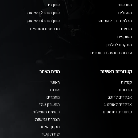
מחרשות
שמן גיר
מנעולים
שמן מנוע 2 פעימות
מצלמת דרך לאופנוע
שמן מנוע 4 פעימות
מראות
תרסיסים ותוספים
משקפים
מתקנים לטלפון
ערכות התנעה / בוסטרים
קטגוריות ראשיות
מפת האתר
קסדות
ראשי
מבצעים
אודות
אביזרים לרוכב
מאמרים
אביזרים לאופנוע
החשבון שלי
שיפורים ותוספים
רשימת משאלות
הצהרת נגישות
תקנון האתר
יצירת קשר