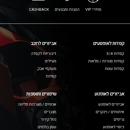
מחירי VIP
הטבות ומבצעים
CASHBACK
קסדות לאופנועים
אביזרים לרוכב
קסדות 3/4
דיבוריות לקסדה
קסדות סגורות / מלאות
מעילים
קסדות שטח
משקפי אבק
קסדות
אביזרים לאופנוע
שיפורים ותוספות
אביזרים לאופנוע
אגזוזים / מערכות פליטה
איתותים / וינקרים
מצברים
גריפים
נוזל קירור
כיסוי לאופנוע
שמן בולמים