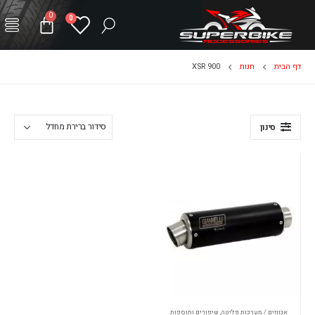
0
0
דף הבית
חנות
XSR 900
סינון
אגזוזים / מערכות פליטה
,
שיפורים ותוספות