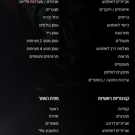
אביזרים לאופנוע
אגזוזים / מערכות פליטה
איתותים / וינקרים
מצברים
גריפים
נוזל קירור
כיסוי לאופנוע
שמן בולמים
מחרשות
שמן גיר
מנעולים
שמן מנוע 2 פעימות
מצלמת דרך לאופנוע
שמן מנוע 4 פעימות
מראות
תרסיסים ותוספים
משקפים
מתקנים לטלפון
ערכות התנעה / בוסטרים
קטגוריות ראשיות
מפת האתר
קסדות
ראשי
מבצעים
אודות
אביזרים לרוכב
מאמרים
אביזרים לאופנוע
החשבון שלי