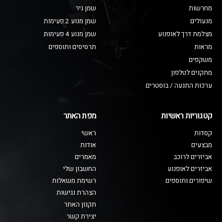
מחרשות
שמן גיר
מנעולים
שמן מנוע 2 פעימות
מצלמת דרך לאופנוע
שמן מנוע 4 פעימות
מראות
תרסיסים ותוספים
משקפים
מתקנים לטלפון
ערכות התנעה / בוסטרים
קטגוריות ראשיות
מפת האתר
קסדות
ראשי
מבצעים
אודות
אביזרים לרוכב
מאמרים
אביזרים לאופנוע
החשבון שלי
שיפורים ותוספים
רשימת משאלות
הצהרת נגישות
תקנון האתר
יצירת קשר