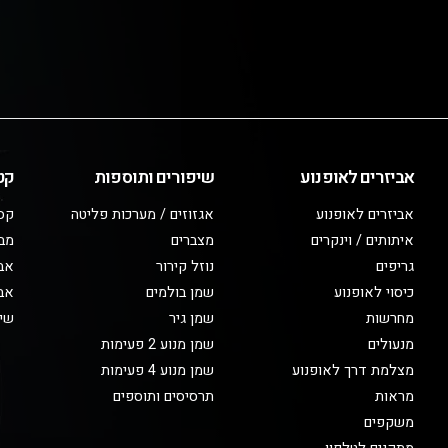
אביזרים לאופנוע
שיפורים ותוספות
קט
אביזרים לאופנוע
אגזוזים / מערכות פליטה
קס
איתותים / וינקרים
מצברים
מב
גריפים
נוזל קירור
אבי
כיסוי לאופנוע
שמן בולמים
אבי
מחרשות
שמן גיר
שיפ
מנעולים
שמן מנוע 2 פעימות
מצלמת דרך לאופנוע
שמן מנוע 4 פעימות
מראות
תרסיסים ותוספים
משקפים