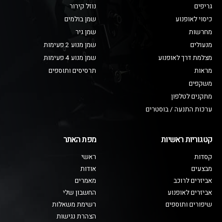
גריפים
נוזל קירור
כיסוי לאופנוע
שמן בולמים
מחרשות
שמן גיר
מנעולים
שמן מנוע 2 פעימות
מצלמת דרך לאופנוע
שמן מנוע 4 פעימות
מראות
תרסיסים ותוספים
משקפים
מתקנים לטלפון
ערכות התנעה / בוסטרים
קטגוריות ראשיות
מפת האתר
קסדות
ראשי
מבצעים
אודות
אביזרים לרוכב
מאמרים
אביזרים לאופנוע
החשבון שלי
שיפורים ותוספים
רשימת משאלות
הצהרת נגישות