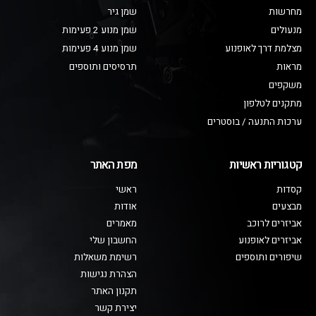
מחרשות
שמן גיר
מנעולים
שמן מנוע 2 פעימות
מצלמת דרך לאופנוע
שמן מנוע 4 פעימות
מראות
תרסיסים ותוספים
משקפים
מתקנים לטלפון
ערכות התנעה / בוסטרים
קטגוריות ראשיות
מפת האתר
קסדות
ראשי
מבצעים
אודות
אביזרים לרוכב
מאמרים
אביזרים לאופנוע
החשבון שלי
שיפורים ותוספים
רשימת משאלות
הצהרת נגישות
תקנון האתר
יצירת קשר