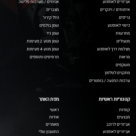
אביזרים לאופנוע
אגזוזים / מערכות פליטה
איתותים / וינקרים
מצברים
גריפים
נוזל קירור
כיסוי לאופנוע
שמן בולמים
מחרשות
שמן גיר
מנעולים
שמן מנוע 2 פעימות
מצלמת דרך לאופנוע
שמן מנוע 4 פעימות
מראות
תרסיסים ותוספים
משקפים
מתקנים לטלפון
ערכות התנעה / בוסטרים
קטגוריות ראשיות
מפת האתר
קסדות
ראשי
מבצעים
אודות
אביזרים לרוכב
מאמרים
אביזרים לאופנוע
החשבון שלי