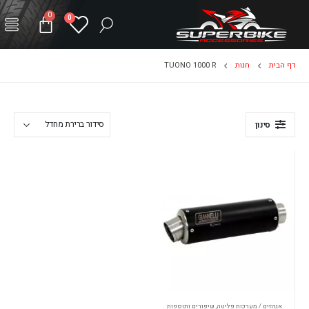
0
0
דף הבית
חנות
TUONO 1000 R
סינון
אגזוזים / מערכות פליטה
,
שיפורים ותוספות