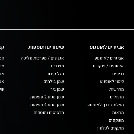
אביזרים לאופנוע
שיפורים ותוספות
קט
אביזרים לאופנוע
אגזוזים / מערכות פליטה
קס
איתותים / וינקרים
מצברים
מב
גריפים
נוזל קירור
אבי
כיסוי לאופנוע
שמן בולמים
אבי
מחרשות
שמן גיר
שיפ
מנעולים
שמן מנוע 2 פעימות
מצלמת דרך לאופנוע
שמן מנוע 4 פעימות
מראות
תרסיסים ותוספים
משקפים
מתקנים לטלפון