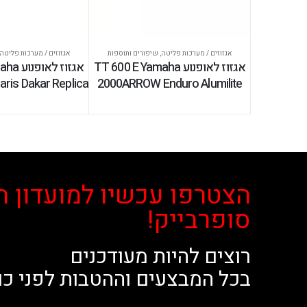
אגזוזים / מערכות פליטה
,
שיפורים ותוספות
אגזוזים / מערכות פליטה
אגזוז לאופנוע TT 600 E Yamaha
אגזוז ל
is Dakar Replica
2000ARROW Enduro Alumilite
הצטרפו עכשיו למועדון ה
סופרבייק!
רוצים להיות מעודכנים
בכל המבצעים וההטבות לפני כו