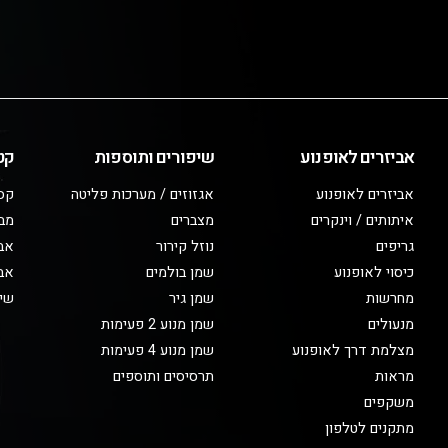
אביזרים לאופנוע
שיפורים ותוספות
קט
אביזרים לאופנוע
אגזוזים / מערכות פליטה
קס
איתותים / וינקרים
מצברים
מב
גריפים
נוזל קירור
אבי
כיסוי לאופנוע
שמן בולמים
אבי
מחרשות
שמן גיר
שיפ
מנעולים
שמן מנוע 2 פעימות
מצלמת דרך לאופנוע
שמן מנוע 4 פעימות
מראות
תרסיסים ותוספים
משקפים
מתקנים לטלפון