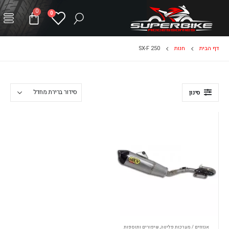
0
0
דף הבית
חנות
SX-F 250
סינון
אגזוזים / מערכות פליטה
,
שיפורים ותוספות