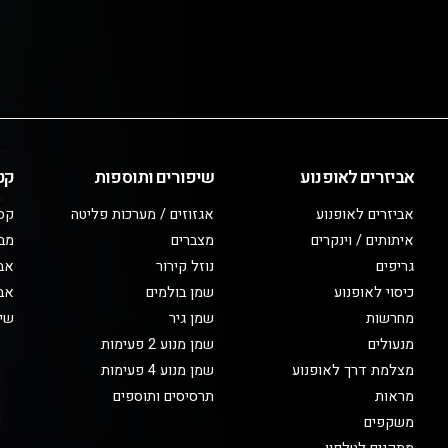
אביזרים לאופנוע
שיפורים ותוספות
קט
אביזרים לאופנוע
אגזוזים / מערכות פליטה
קס
איתותים / וינקרים
מצברים
מב
גריפים
נוזל קירור
אבי
כיסוי לאופנוע
שמן בולמים
אבי
מחרשות
שמן גיר
שיפ
מנעולים
שמן מנוע 2 פעימות
מצלמת דרך לאופנוע
שמן מנוע 4 פעימות
מראות
תרסיסים ותוספים
משקפים