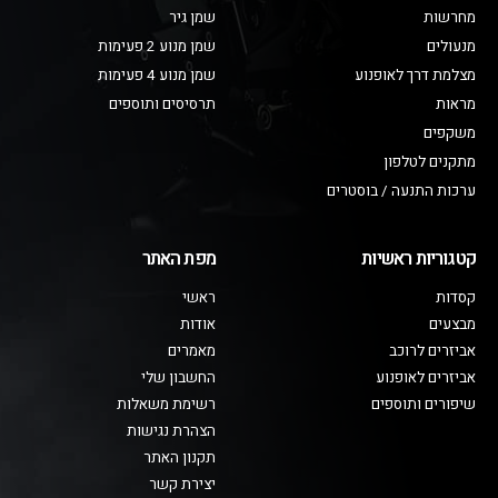
מחרשות
שמן גיר
מנעולים
שמן מנוע 2 פעימות
מצלמת דרך לאופנוע
שמן מנוע 4 פעימות
מראות
תרסיסים ותוספים
משקפים
מתקנים לטלפון
ערכות התנעה / בוסטרים
קטגוריות ראשיות
מפת האתר
קסדות
ראשי
מבצעים
אודות
אביזרים לרוכב
מאמרים
אביזרים לאופנוע
החשבון שלי
שיפורים ותוספים
רשימת משאלות
הצהרת נגישות
תקנון האתר
יצירת קשר