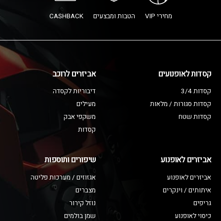
מחירי VIP
הטבות ומבצעים
CASHBACK
קסדות לאופנועים
אביזרים לרוכב
קסדות 3/4
דיבוריות לקסדה
קסדות סגורות / מלאות
מעילים
קסדות שטח
משקפי אבק
קסדות
אביזרים לאופנוע
שיפורים ותוספות
אביזרים לאופנוע
אגזוזים / מערכות פליטה
איתותים / וינקרים
מצברים
גריפים
נוזל קירור
כיסוי לאופנוע
שמן בולמים