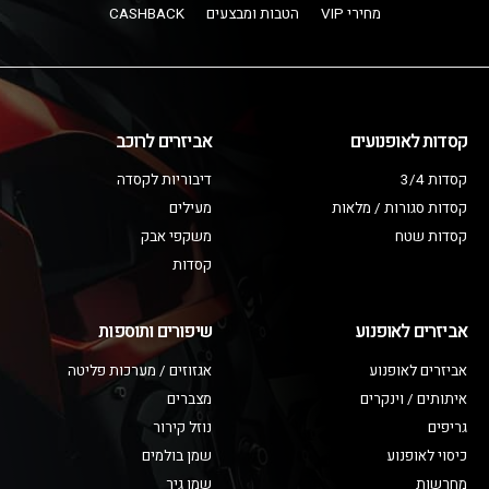
מחירי VIP
הטבות ומבצעים
CASHBACK
קסדות לאופנועים
אביזרים לרוכב
קסדות 3/4
דיבוריות לקסדה
קסדות סגורות / מלאות
מעילים
קסדות שטח
משקפי אבק
קסדות
אביזרים לאופנוע
שיפורים ותוספות
אביזרים לאופנוע
אגזוזים / מערכות פליטה
איתותים / וינקרים
מצברים
גריפים
נוזל קירור
כיסוי לאופנוע
שמן בולמים
מחרשות
שמן גיר