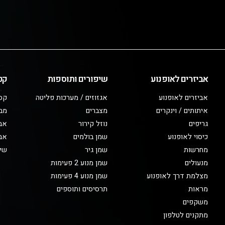
אביזרים לאופנוע
שיפורים ותוספות
קט
אביזרים לאופנוע
אגזוזים / מערכות פליטה
קס
איתותים / וינקרים
מצברים
מב
גריפים
נוזל קירור
אבי
כיסוי לאופנוע
שמן בולמים
אבי
מחרשות
שמן גיר
שיפ
מנעולים
שמן מנוע 2 פעימות
מצלמת דרך לאופנוע
שמן מנוע 4 פעימות
מראות
תרסיסים ותוספים
משקפים
מתקנים לטלפון