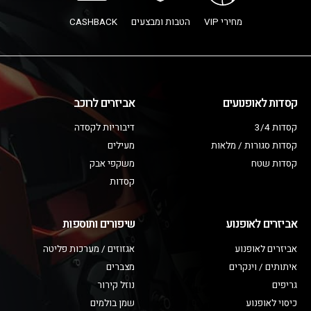
מחירי VIP
הטבות ומבצעים
CASHBACK
קסדות לאופנועים
אביזרים לרוכב
קסדות 3/4
דיבוריות לקסדה
קסדות סגורות / מלאות
מעילים
קסדות שטח
משקפי אבק
קסדות
אביזרים לאופנוע
שיפורים ותוספות
אביזרים לאופנוע
אגזוזים / מערכות פליטה
איתותים / וינקרים
מצברים
גריפים
נוזל קירור
כיסוי לאופנוע
שמן בולמים