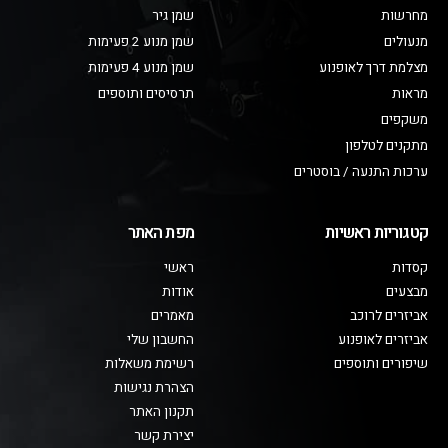
מחרשות
שמן גיר
מנעולים
שמן מנוע 2 פעימות
מצלמת דרך לאופנוע
שמן מנוע 4 פעימות
מראות
תרסיסים ותוספים
משקפים
מתקנים לטלפון
ערכות התנעה / בוסטרים
קטגוריות ראשיות
מפת האתר
קסדות
ראשי
מבצעים
אודות
אביזרים לרוכב
מאמרים
אביזרים לאופנוע
החשבון שלי
שיפורים ותוספים
רשימת משאלות
הצהרת נגישות
תקנון האתר
יצירת קשר