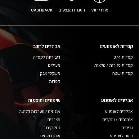
מחירי VIP
הטבות ומבצעים
CASHBACK
קסדות לאופנועים
אביזרים לרוכב
קסדות 3/4
דיבוריות לקסדה
קסדות סגורות / מלאות
מעילים
קסדות שטח
משקפי אבק
קסדות
אביזרים לאופנוע
שיפורים ותוספות
אביזרים לאופנוע
אגזוזים / מערכות פליטה
איתותים / וינקרים
מצברים
גריפים
נוזל קירור
כיסוי לאופנוע
שמן בולמים