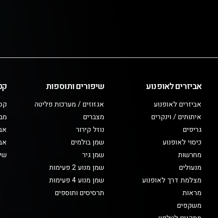
אביזרים לאופנוע
שיפורים ותוספות
קט
אביזרים לאופנוע
אגזוזים / מערכות פליטה
קס
איתותים / וינקרים
מצברים
מב
גריפים
נוזל קירור
אבי
כיסוי לאופנוע
שמן בולמים
אבי
מחרשות
שמן גיר
שיפ
מנעולים
שמן מנוע 2 פעימות
מצלמת דרך לאופנוע
שמן מנוע 4 פעימות
מראות
תרסיסים ותוספים
משקפים