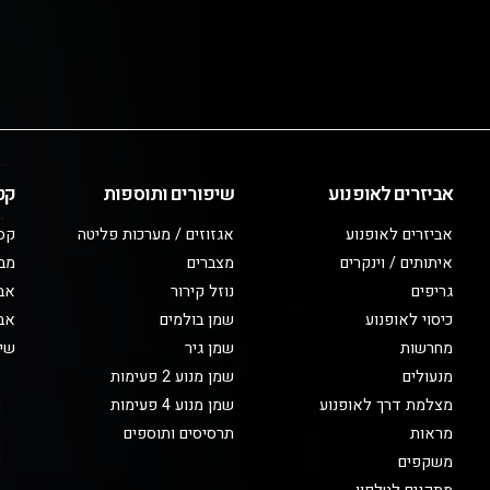
אביזרים לאופנוע
שיפורים ותוספות
קט
אביזרים לאופנוע
אגזוזים / מערכות פליטה
קס
איתותים / וינקרים
מצברים
מב
גריפים
נוזל קירור
אבי
כיסוי לאופנוע
שמן בולמים
אבי
מחרשות
שמן גיר
שיפ
מנעולים
שמן מנוע 2 פעימות
מצלמת דרך לאופנוע
שמן מנוע 4 פעימות
מראות
תרסיסים ותוספים
משקפים