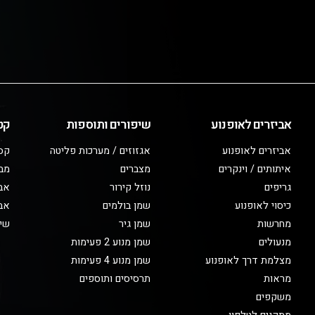
אביזרים לאופנוע
שיפורים ותוספות
קט
אביזרים לאופנוע
אגזוזים / מערכות פליטה
קס
איתותים / וינקרים
מצברים
מב
גריפים
נוזל קירור
אבי
כיסוי לאופנוע
שמן בולמים
אבי
מחרשות
שמן גיר
שיפ
מנעולים
שמן מנוע 2 פעימות
מצלמת דרך לאופנוע
שמן מנוע 4 פעימות
מראות
תרסיסים ותוספים
משקפים