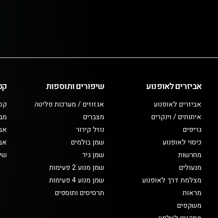
אביזרים לאופנוע
שיפורים ותוספות
קט
אביזרים לאופנוע
אגזוזים / מערכות פליטה
קס
איתותים / וינקרים
מצברים
מב
גריפים
נוזל קירור
אבי
כיסוי לאופנוע
שמן בולמים
אבי
מחרשות
שמן גיר
שיפ
מנעולים
שמן מנוע 2 פעימות
מצלמת דרך לאופנוע
שמן מנוע 4 פעימות
מראות
תרסיסים ותוספים
משקפים