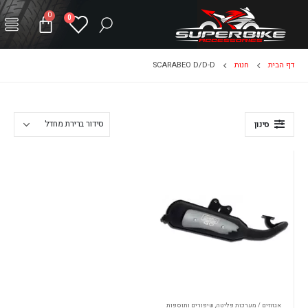
0
0
דף הבית
חנות
SCARABEO D/D-D
סינון
אגזוזים / מערכות פליטה
,
שיפורים ותוספות