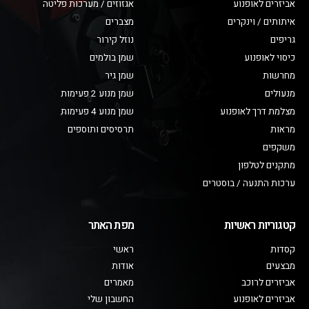
אביזרים לאופנוע
אגזוזים / מערכות פליטה
איתותים / וינקרים
מצברים
גריפים
נוזל קירור
כיסוי לאופנוע
שמן בולמים
מחרשות
שמן גיר
מנעולים
שמן מנוע 2 פעימות
מצלמת דרך לאופנוע
שמן מנוע 4 פעימות
מראות
תרסיסים ותוספים
משקפים
מתקנים לטלפון
ערכות התנעה / בוסטרים
קטגוריות ראשיות
מפת האתר
קסדות
ראשי
מבצעים
אודות
אביזרים לרוכב
מאמרים
אביזרים לאופנוע
החשבון שלי