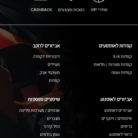
מחירי VIP
הטבות ומבצעים
CASHBACK
קסדות לאופנועים
אביזרים לרוכב
קסדות 3/4
דיבוריות לקסדה
קסדות סגורות / מלאות
מעילים
קסדות שטח
משקפי אבק
קסדות
אביזרים לאופנוע
שיפורים ותוספות
אביזרים לאופנוע
אגזוזים / מערכות פליטה
איתותים / וינקרים
מצברים
גריפים
נוזל קירור
כיסוי לאופנוע
שמן בולמים