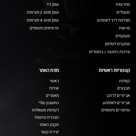
מחרשות
שמן גיר
מנעולים
שמן מנוע 2 פעימות
מצלמת דרך לאופנוע
שמן מנוע 4 פעימות
מראות
תרסיסים ותוספים
משקפים
מתקנים לטלפון
ערכות התנעה / בוסטרים
קטגוריות ראשיות
מפת האתר
קסדות
ראשי
מבצעים
אודות
אביזרים לרוכב
מאמרים
אביזרים לאופנוע
החשבון שלי
שיפורים ותוספים
רשימת משאלות
הצהרת נגישות
תקנון האתר
יצירת קשר