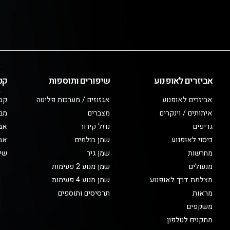
אביזרים לאופנוע
שיפורים ותוספות
קט
אביזרים לאופנוע
אגזוזים / מערכות פליטה
קס
איתותים / וינקרים
מצברים
מב
גריפים
נוזל קירור
אבי
כיסוי לאופנוע
שמן בולמים
אבי
מחרשות
שמן גיר
שיפ
מנעולים
שמן מנוע 2 פעימות
מצלמת דרך לאופנוע
שמן מנוע 4 פעימות
מראות
תרסיסים ותוספים
משקפים
מתקנים לטלפון