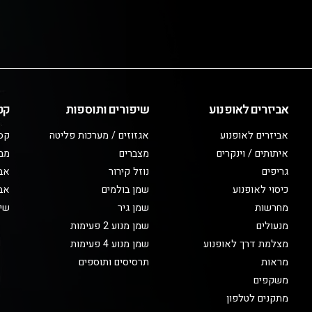
אביזרים לאופנוע
שיפורים ותוספות
קט
אביזרים לאופנוע
אגזוזים / מערכות פליטה
קס
איתותים / וינקרים
מצברים
מב
גריפים
נוזל קירור
אבי
כיסוי לאופנוע
שמן בולמים
אבי
מחרשות
שמן גיר
שיפ
מנעולים
שמן מנוע 2 פעימות
מצלמת דרך לאופנוע
שמן מנוע 4 פעימות
מראות
תרסיסים ותוספים
משקפים
מתקנים לטלפון