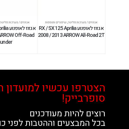
אגזוזים / מערכות פליטה
,
שיפורים ותוספות
אגזוזים / מערכות פליטה
אגזוז לאופנוע RX / SX 125 Aprilia
אגזוז לא
 ARROW Off-Road
2008 / 2013 ARROW All-Road 2T
under
הצטרפו עכשיו למועדון ה
סופרבייק!
רוצים להיות מעודכנים
בכל המבצעים וההטבות לפני כו