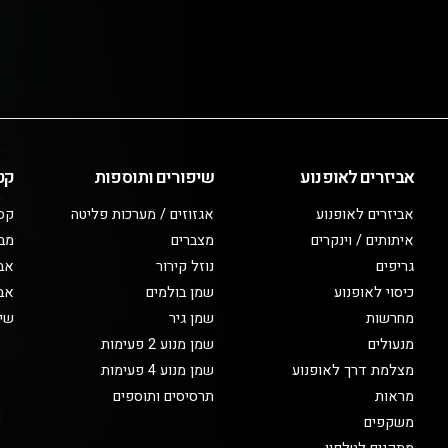
אביזרים לאופנוע
שיפורים ותוספות
קט
אביזרים לאופנוע
אגזוזים / מערכות פליטה
קס
איתותים / וינקרים
מצברים
מב
גריפים
נוזל קירור
אבי
כיסוי לאופנוע
שמן בולמים
אבי
מחרשות
שמן גיר
שיפ
מנעולים
שמן מנוע 2 פעימות
מצלמת דרך לאופנוע
שמן מנוע 4 פעימות
מראות
תרסיסים ותוספים
משקפים