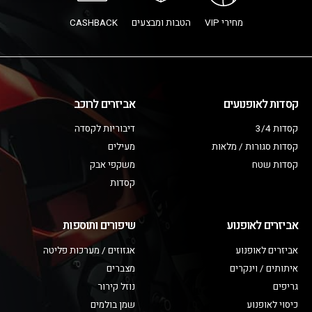
מחירי VIP
הטבות ומבצעים
CASHBACK
קסדות לאופנועים
אביזרים לרוכב
קסדות 3/4
דיבוריות לקסדה
קסדות סגורות / מלאות
מעילים
קסדות שטח
משקפי אבק
קסדות
אביזרים לאופנוע
שיפורים ותוספות
אביזרים לאופנוע
אגזוזים / מערכות פליטה
איתותים / וינקרים
מצברים
גריפים
נוזל קירור
כיסוי לאופנוע
שמן בולמים