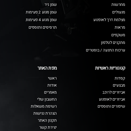
מחרשות
שמן גיר
מנעולים
שמן מנוע 2 פעימות
מצלמת דרך לאופנוע
שמן מנוע 4 פעימות
מראות
תרסיסים ותוספים
משקפים
מתקנים לטלפון
ערכות התנעה / בוסטרים
קטגוריות ראשיות
מפת האתר
קסדות
ראשי
מבצעים
אודות
אביזרים לרוכב
מאמרים
אביזרים לאופנוע
החשבון שלי
שיפורים ותוספים
רשימת משאלות
הצהרת נגישות
תקנון האתר
יצירת קשר