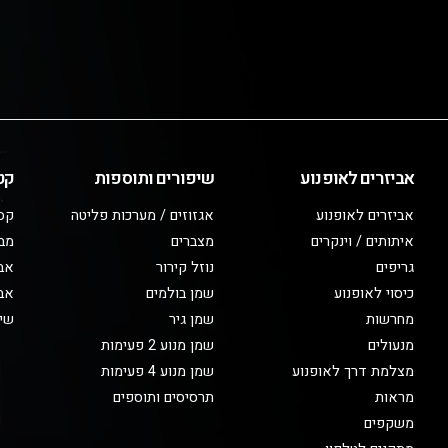
אביזרים לאופנוע
שיפורים ותוספות
קט
אביזרים לאופנוע
אגזוזים / מערכות פליטה
קס
איתותים / וינקרים
מצברים
מב
גריפים
נוזל קירור
אבי
כיסוי לאופנוע
שמן בולמים
אבי
מחרשות
שמן גיר
שיפ
מנעולים
שמן מנוע 2 פעימות
מצלמת דרך לאופנוע
שמן מנוע 4 פעימות
מראות
תרסיסים ותוספים
משקפים