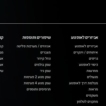
אביזרים לאופנוע
שיפורים ותוספות
קט
אביזרים לאופנוע
אגזוזים / מערכות פליטה
קס
איתותים / וינקרים
מצברים
מב
גריפים
נוזל קירור
אבי
כיסוי לאופנוע
שמן בולמים
אבי
מחרשות
שמן גיר
שיפ
מנעולים
שמן מנוע 2 פעימות
מצלמת דרך לאופנוע
שמן מנוע 4 פעימות
מראות
תרסיסים ותוספים
משקפים
מתקנים לטלפון