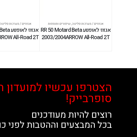
אגזוזים / מערכות פליטה
,
שיפורים ותוספות
אגזוזים / מערכות פליטה
אגזוז לאופנוע RR 50 Motard Beta
אגזוז לא
RROW All-Road 2T
2003/2004ARROW All-Road 2T
הצטרפו עכשיו למועדון ה
סופרבייק!
רוצים להיות מעודכנים
בכל המבצעים וההטבות לפני כו