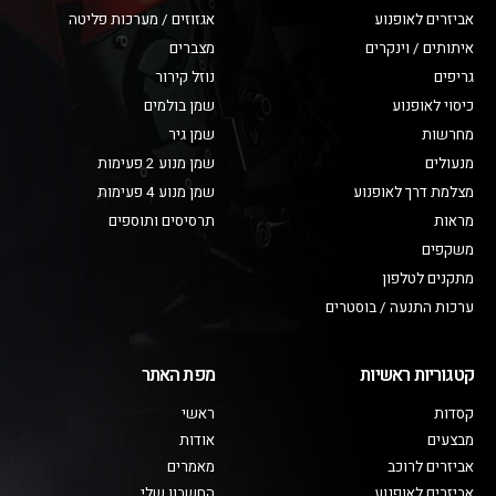
אביזרים לאופנוע
אגזוזים / מערכות פליטה
איתותים / וינקרים
מצברים
גריפים
נוזל קירור
כיסוי לאופנוע
שמן בולמים
מחרשות
שמן גיר
מנעולים
שמן מנוע 2 פעימות
מצלמת דרך לאופנוע
שמן מנוע 4 פעימות
מראות
תרסיסים ותוספים
משקפים
מתקנים לטלפון
ערכות התנעה / בוסטרים
קטגוריות ראשיות
מפת האתר
קסדות
ראשי
מבצעים
אודות
אביזרים לרוכב
מאמרים
אביזרים לאופנוע
החשבון שלי