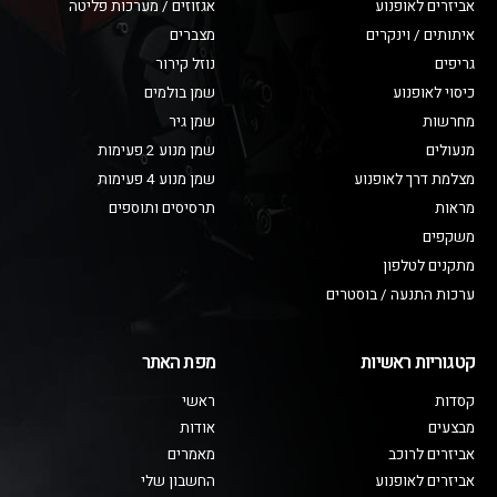
אביזרים לאופנוע
אגזוזים / מערכות פליטה
איתותים / וינקרים
מצברים
גריפים
נוזל קירור
כיסוי לאופנוע
שמן בולמים
מחרשות
שמן גיר
מנעולים
שמן מנוע 2 פעימות
מצלמת דרך לאופנוע
שמן מנוע 4 פעימות
מראות
תרסיסים ותוספים
משקפים
מתקנים לטלפון
ערכות התנעה / בוסטרים
קטגוריות ראשיות
מפת האתר
קסדות
ראשי
מבצעים
אודות
אביזרים לרוכב
מאמרים
אביזרים לאופנוע
החשבון שלי