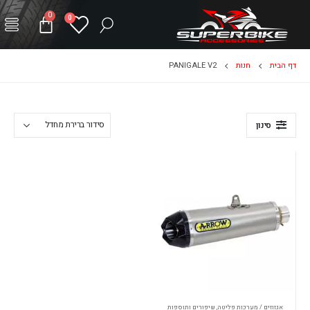
0
0
דף הבית
חנות
PANIGALE V2
סינון
אגזוזים / מערכות פליטה
,
שיפורים ותוספות