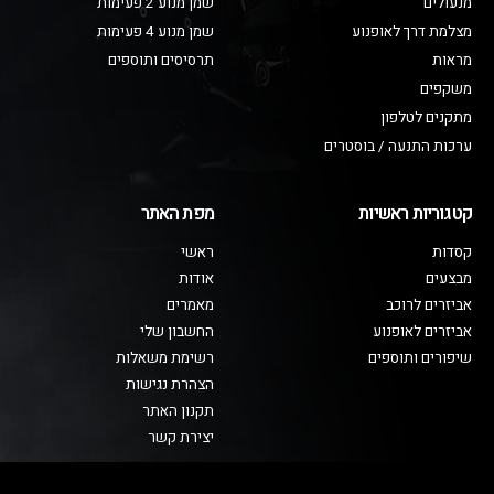
מנעולים
שמן מנוע 2 פעימות
מצלמת דרך לאופנוע
שמן מנוע 4 פעימות
מראות
תרסיסים ותוספים
משקפים
מתקנים לטלפון
ערכות התנעה / בוסטרים
קטגוריות ראשיות
מפת האתר
קסדות
ראשי
מבצעים
אודות
אביזרים לרוכב
מאמרים
אביזרים לאופנוע
החשבון שלי
שיפורים ותוספים
רשימת משאלות
הצהרת נגישות
תקנון האתר
יצירת קשר