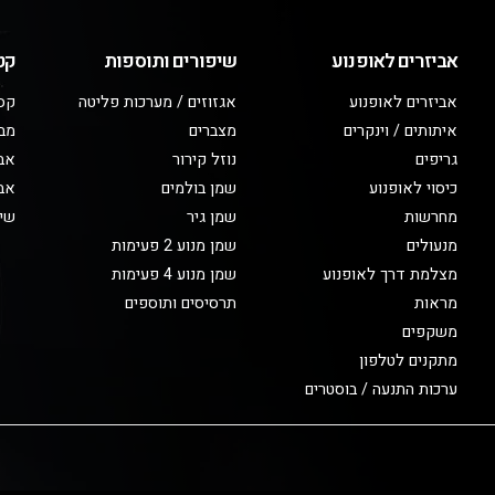
אביזרים לאופנוע
שיפורים ותוספות
קט
אביזרים לאופנוע
אגזוזים / מערכות פליטה
קס
איתותים / וינקרים
מצברים
מב
גריפים
נוזל קירור
אבי
כיסוי לאופנוע
שמן בולמים
אבי
מחרשות
שמן גיר
שיפ
מנעולים
שמן מנוע 2 פעימות
מצלמת דרך לאופנוע
שמן מנוע 4 פעימות
מראות
תרסיסים ותוספים
משקפים
מתקנים לטלפון
ערכות התנעה / בוסטרים