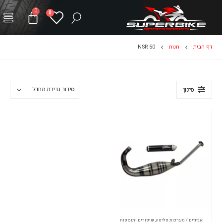
0
0
דף הבית
חנות
NSR 50
סינון
אגזוזים / מערכות פליטה
,
שיפורים ותוספות