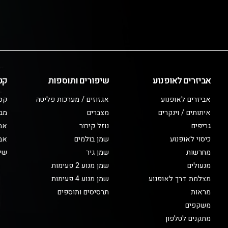
אביזרים לאופנוע
שיפורים ותוספות
קט
אביזרים לאופנוע
אגזוזים / מערכות פליטה
קס
איתותים / וינקרים
מצברים
מב
גריפים
נוזל קירור
אבי
כיסוי לאופנוע
שמן בולמים
אבי
מחרשות
שמן גיר
שיפ
מנעולים
שמן מנוע 2 פעימות
מצלמת דרך לאופנוע
שמן מנוע 4 פעימות
מראות
תרסיסים ותוספים
משקפים
מתקנים לטלפון