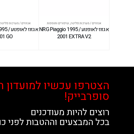
אגזוזים / מערכות פליטה
,
שיפורים ותוספות
אגזוזים / מערכות פליטה
אגזוז לאופנוע NRG Piaggio 1995 /
אגזוז לא
01 GO
2001 EXTRA V2
הצטרפו עכשיו למועדון ה
סופרבייק!
רוצים להיות מעודכנים
בכל המבצעים וההטבות לפני כו