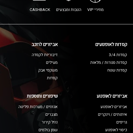
מחירי VIP
הטבות ומבצעים
CASHBACK
קסדות לאופנועים
אביזרים לרוכב
קסדות 3/4
דיבוריות לקסדה
קסדות סגורות / מלאות
מעילים
קסדות שטח
משקפי אבק
קסדות
אביזרים לאופנוע
שיפורים ותוספות
אביזרים לאופנוע
אגזוזים / מערכות פליטה
איתותים / וינקרים
מצברים
גריפים
נוזל קירור
כיסוי לאופנוע
שמן בולמים