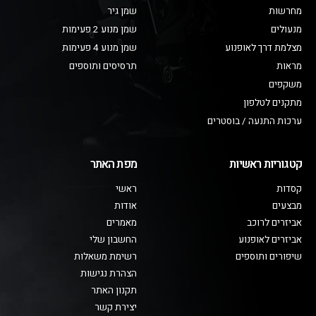
מחרשות
שמן גיר
מנעולים
שמן מנוע 2 פעימות
מצלמת דרך לאופנוע
שמן מנוע 4 פעימות
מראות
תרסיסים ותוספים
משקפים
מתקנים לטלפון
ערכות התנעה / בוסטרים
קטגוריות ראשיות
מפת האתר
קסדות
ראשי
מבצעים
אודות
אביזרים לרוכב
מאמרים
אביזרים לאופנוע
החשבון שלי
שיפורים ותוספים
רשימת משאלות
הצהרת נגישות
תקנון האתר
יצירת קשר