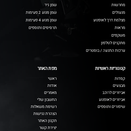
מחרשות
שמן גיר
מנעולים
שמן מנוע 2 פעימות
מצלמת דרך לאופנוע
שמן מנוע 4 פעימות
מראות
תרסיסים ותוספים
משקפים
מתקנים לטלפון
ערכות התנעה / בוסטרים
קטגוריות ראשיות
מפת האתר
קסדות
ראשי
מבצעים
אודות
אביזרים לרוכב
מאמרים
אביזרים לאופנוע
החשבון שלי
שיפורים ותוספים
רשימת משאלות
הצהרת נגישות
תקנון האתר
יצירת קשר