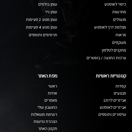
כיסוי לאופנוע
שמן בולמים
מחרשות
שמן גיר
מנעולים
שמן מנוע 2 פעימות
מצלמת דרך לאופנוע
שמן מנוע 4 פעימות
מראות
תרסיסים ותוספים
משקפים
מתקנים לטלפון
ערכות התנעה / בוסטרים
קטגוריות ראשיות
מפת האתר
קסדות
ראשי
מבצעים
אודות
אביזרים לרוכב
מאמרים
אביזרים לאופנוע
החשבון שלי
שיפורים ותוספים
רשימת משאלות
הצהרת נגישות
תקנון האתר