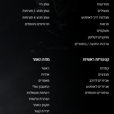
מחרשות
שמן גיר
מנעולים
שמן מנוע 2 פעימות
מצלמת דרך לאופנוע
שמן מנוע 4 פעימות
מראות
תרסיסים ותוספים
משקפים
מתקנים לטלפון
ערכות התנעה / בוסטרים
קטגוריות ראשיות
מפת האתר
קסדות
ראשי
מבצעים
אודות
אביזרים לרוכב
מאמרים
אביזרים לאופנוע
החשבון שלי
שיפורים ותוספים
רשימת משאלות
הצהרת נגישות
תקנון האתר
יצירת קשר