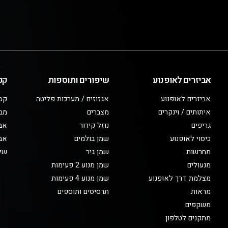
אביזרים לאופנוע
שיפורים ותוספות
קט
אביזרים לאופנוע
אגזוזים / מערכות פליטה
קס
איתותים / וינקרים
מצברים
מב
גריפים
נוזל קירור
אבי
כיסוי לאופנוע
שמן בולמים
אבי
מחרשות
שמן גיר
שיפ
מנעולים
שמן מנוע 2 פעימות
מצלמת דרך לאופנוע
שמן מנוע 4 פעימות
מראות
תרסיסים ותוספים
משקפים
מתקנים לטלפון