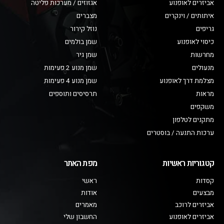
אביזרים לאופנוע
אגזוזים / מערכות פליטה
איתותים / וינקרים
מצברים
גריפים
נוזל קירור
כיסוי לאופנוע
שמן בולמים
מחרשות
שמן גיר
מנעולים
שמן מנוע 2 פעימות
מצלמת דרך לאופנוע
שמן מנוע 4 פעימות
מראות
תרסיסים ותוספים
משקפים
מתקנים לטלפון
ערכות התנעה / בוסטרים
קטגוריות ראשיות
מפת האתר
קסדות
ראשי
מבצעים
אודות
אביזרים לרוכב
מאמרים
אביזרים לאופנוע
החשבון שלי