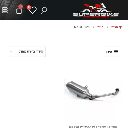
0
0
דף הבית
חנות
K-XCTI 125
סינון
אגזוזים / מערכות פליטה
,
שיפורים ותוספות