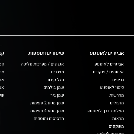
אביזרים לאופנוע
שיפורים ותוספות
קט
אביזרים לאופנוע
אגזוזים / מערכות פליטה
קס
איתותים / וינקרים
מצברים
מב
גריפים
נוזל קירור
אבי
כיסוי לאופנוע
שמן בולמים
אבי
מחרשות
שמן גיר
שיפ
מנעולים
שמן מנוע 2 פעימות
מצלמת דרך לאופנוע
שמן מנוע 4 פעימות
מראות
תרסיסים ותוספים
משקפים