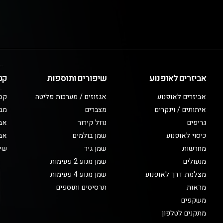
אביזרים לאופנוע
שיפורים ותוספות
קט
אביזרים לאופנוע
אגזוזים / מערכות פליטה
קס
איתותים / וינקרים
מצברים
מב
גריפים
נוזל קירור
אבי
כיסוי לאופנוע
שמן בולמים
אבי
מחרשות
שמן גיר
שיפ
מנעולים
שמן מנוע 2 פעימות
מצלמת דרך לאופנוע
שמן מנוע 4 פעימות
מראות
תרסיסים ותוספים
משקפים
מתקנים לטלפון