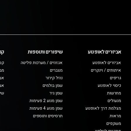
אביזרים לאופנוע
שיפורים ותוספות
קט
אביזרים לאופנוע
אגזוזים / מערכות פליטה
קס
איתותים / וינקרים
מצברים
מב
גריפים
נוזל קירור
אבי
כיסוי לאופנוע
שמן בולמים
אבי
מחרשות
שמן גיר
שיפ
מנעולים
שמן מנוע 2 פעימות
מצלמת דרך לאופנוע
שמן מנוע 4 פעימות
מראות
תרסיסים ותוספים
משקפים