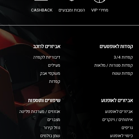
מחירי VIP
הטבות ומבצעים
CASHBACK
קסדות לאופנועים
אביזרים לרוכב
קסדות 3/4
דיבוריות לקסדה
קסדות סגורות / מלאות
מעילים
קסדות שטח
משקפי אבק
קסדות
אביזרים לאופנוע
שיפורים ותוספות
אביזרים לאופנוע
אגזוזים / מערכות פליטה
איתותים / וינקרים
מצברים
גריפים
נוזל קירור
כיסוי לאופנוע
שמן בולמים