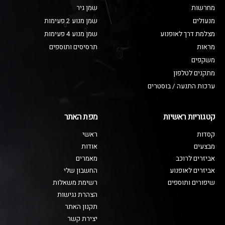
מחרשות
שמן גיר
מנעולים
שמן מנוע 2 פעימות
מצלמת דרך לאופנוע
שמן מנוע 4 פעימות
מראות
תרסיסים ותוספים
משקפים
מתקנים לטלפון
ערכות התנעה / בוסטרים
קטגוריות ראשיות
מפת האתר
קסדות
ראשי
מבצעים
אודות
אביזרים לרוכב
מאמרים
אביזרים לאופנוע
החשבון שלי
שיפורים ותוספים
רשימת משאלות
הצהרת נגישות
תקנון האתר
יצירת קשר