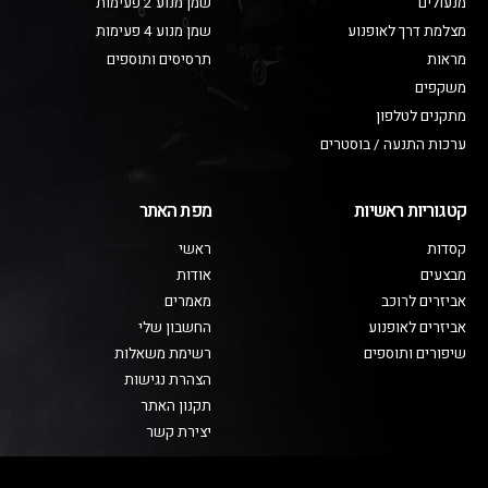
מנעולים
שמן מנוע 2 פעימות
מצלמת דרך לאופנוע
שמן מנוע 4 פעימות
מראות
תרסיסים ותוספים
משקפים
מתקנים לטלפון
ערכות התנעה / בוסטרים
קטגוריות ראשיות
מפת האתר
קסדות
ראשי
מבצעים
אודות
אביזרים לרוכב
מאמרים
אביזרים לאופנוע
החשבון שלי
שיפורים ותוספים
רשימת משאלות
הצהרת נגישות
תקנון האתר
יצירת קשר