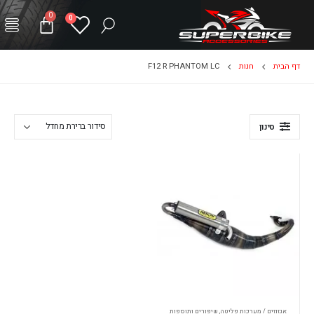
0
0
דף הבית
חנות
F12 R PHANTOM LC
סינון
אגזוזים / מערכות פליטה
,
שיפורים ותוספות