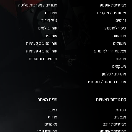
אביזרים לאופנוע
אגזוזים / מערכות פליטה
איתותים / וינקרים
מצברים
גריפים
נוזל קירור
כיסוי לאופנוע
שמן בולמים
מחרשות
שמן גיר
מנעולים
שמן מנוע 2 פעימות
מצלמת דרך לאופנוע
שמן מנוע 4 פעימות
מראות
תרסיסים ותוספים
משקפים
מתקנים לטלפון
ערכות התנעה / בוסטרים
קטגוריות ראשיות
מפת האתר
קסדות
ראשי
מבצעים
אודות
אביזרים לרוכב
מאמרים
אביזרים לאופנוע
החשבון שלי