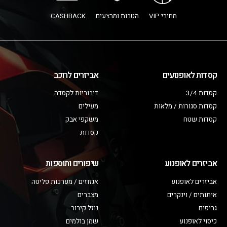
מחירי VIP
הטבות ומבצעים
CASHBACK
קסדות לאופנועים
אביזרים לרוכב
קסדות 3/4
דיבוריות לקסדה
קסדות סגורות / מלאות
מעילים
קסדות שטח
משקפי אבק
קסדות
אביזרים לאופנוע
שיפורים ותוספות
אביזרים לאופנוע
אגזוזים / מערכות פליטה
איתותים / וינקרים
מצברים
גריפים
נוזל קירור
כיסוי לאופנוע
שמן בולמים