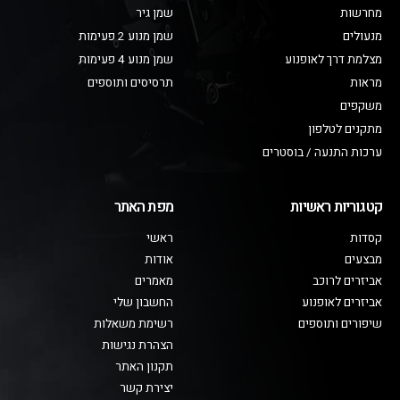
מחרשות
שמן גיר
מנעולים
שמן מנוע 2 פעימות
מצלמת דרך לאופנוע
שמן מנוע 4 פעימות
מראות
תרסיסים ותוספים
משקפים
מתקנים לטלפון
ערכות התנעה / בוסטרים
קטגוריות ראשיות
מפת האתר
קסדות
ראשי
מבצעים
אודות
אביזרים לרוכב
מאמרים
אביזרים לאופנוע
החשבון שלי
שיפורים ותוספים
רשימת משאלות
הצהרת נגישות
תקנון האתר
יצירת קשר